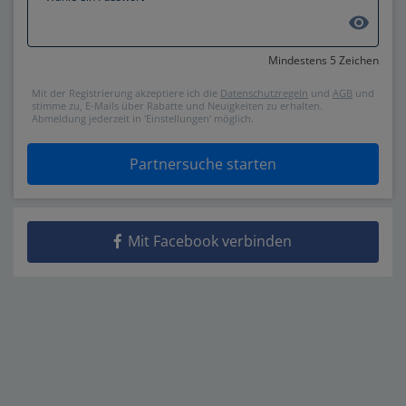
visibility
Mindestens 5 Zeichen
Mit der Registrierung akzeptiere ich die
Datenschutzregeln
und
AGB
und
stimme zu, E-Mails über Rabatte und Neuigkeiten zu erhalten.
Abmeldung jederzeit in 'Einstellungen' möglich.
Partnersuche starten
Mit Facebook verbinden