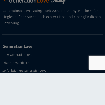
Generational Love Dating – seit 2006 die Dating-Plattform für
Singles auf der Suche nach echter Liebe und einer glücklichen
Beziehung.
GenerationLove
Über GenerationLove
Erfahrungsberichte
So funktioniert GenerationLove
Affiliate-Programm
Impressum
Kontakt
Partnersuche