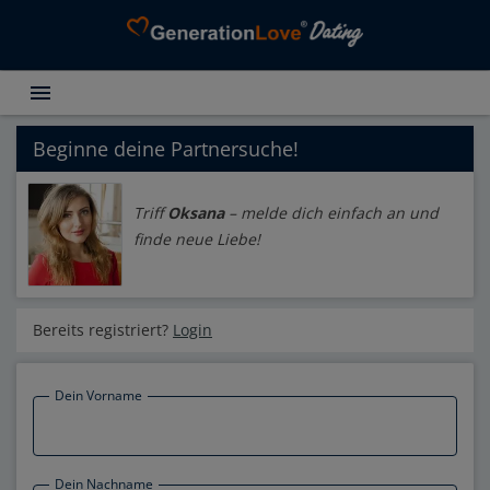
menu
Erfahrungsberichte
Partnersuche
Beginne deine Partnersuche!
Ratgber Partnersuche
Triff
Oksana
– melde dich einfach an und
Über GenerationLove
finde neue Liebe!
Kostenlos registrieren
Login
Bereits registriert?
Login
Dein Vorname
Dein Nachname